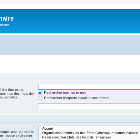
naire
énéraux
 doit être exclu.
Rechercher tous les termes
ement un des mots doit
s partielles.
Rechercher n’importe lequel de ces termes
fectuer une recherche.
s l’option ci-dessous