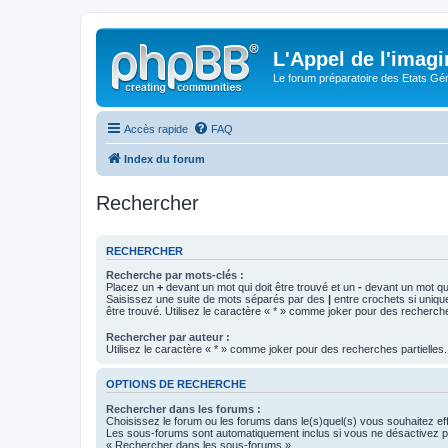
L'Appel de l'imagi
Le forum préparatoire des Etats G
Accès rapide
FAQ
Index du forum
Rechercher
RECHERCHER
Recherche par mots-clés :
Placez un
+
devant un mot qui doit être trouvé et un
-
devant un mot qui
Saisissez une suite de mots séparés par des
|
entre crochets si uniqu
être trouvé. Utilisez le caractère « * » comme joker pour des recherche
Rechercher par auteur :
Utilisez le caractère « * » comme joker pour des recherches partielles.
OPTIONS DE RECHERCHE
Rechercher dans les forums :
Choisissez le forum ou les forums dans le(s)quel(s) vous souhaitez ef
Les sous-forums sont automatiquement inclus si vous ne désactivez pa
« Rechercher dans les sous-forums ».