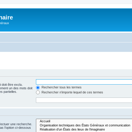
naire
énéraux
 doit être exclu.
Rechercher tous les termes
ement un des mots doit
s partielles.
Rechercher n’importe lequel de ces termes
fectuer une recherche.
s l’option ci-dessous