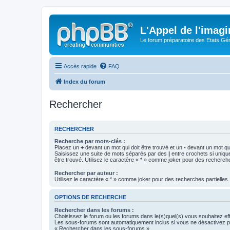
L'Appel de l'imagi
Le forum préparatoire des Etats G
Accès rapide
FAQ
Index du forum
Rechercher
RECHERCHER
Recherche par mots-clés :
Placez un
+
devant un mot qui doit être trouvé et un
-
devant un mot qui
Saisissez une suite de mots séparés par des
|
entre crochets si uniqu
être trouvé. Utilisez le caractère « * » comme joker pour des recherche
Rechercher par auteur :
Utilisez le caractère « * » comme joker pour des recherches partielles.
OPTIONS DE RECHERCHE
Rechercher dans les forums :
Choisissez le forum ou les forums dans le(s)quel(s) vous souhaitez ef
Les sous-forums sont automatiquement inclus si vous ne désactivez pa
« Rechercher dans les sous-forums ».