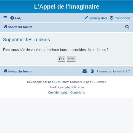
L'Appel de l'imaginaire
FAQ
S’enregistrer
Connexion
R
Index du forum
e
Supprimer les cookies
c
h
Êtes-vous sûr de vouloir supprimer tous les cookies de ce forum ?
e
r
c
Index du forum
Heures au format
UTC
h
Développé par
phpBB
® Forum Software © phpBB Limited
e
Traduit par
phpBB-fr.com
r
Confidentialité
|
Conditions