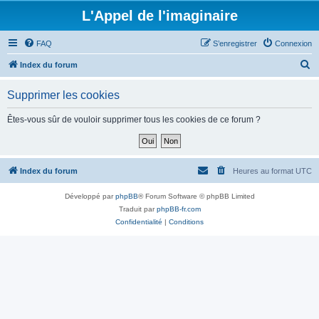
L'Appel de l'imaginaire
FAQ
S’enregistrer
Connexion
R
Index du forum
e
Supprimer les cookies
c
h
Êtes-vous sûr de vouloir supprimer tous les cookies de ce forum ?
e
r
c
Index du forum
Heures au format
UTC
h
Développé par
phpBB
® Forum Software © phpBB Limited
e
Traduit par
phpBB-fr.com
r
Confidentialité
|
Conditions