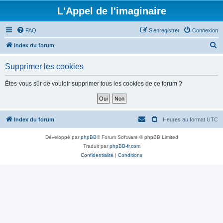
L'Appel de l'imaginaire
FAQ
S’enregistrer
Connexion
R
Index du forum
e
Supprimer les cookies
c
h
Êtes-vous sûr de vouloir supprimer tous les cookies de ce forum ?
e
r
c
Index du forum
Heures au format
UTC
h
Développé par
phpBB
® Forum Software © phpBB Limited
e
Traduit par
phpBB-fr.com
r
Confidentialité
|
Conditions