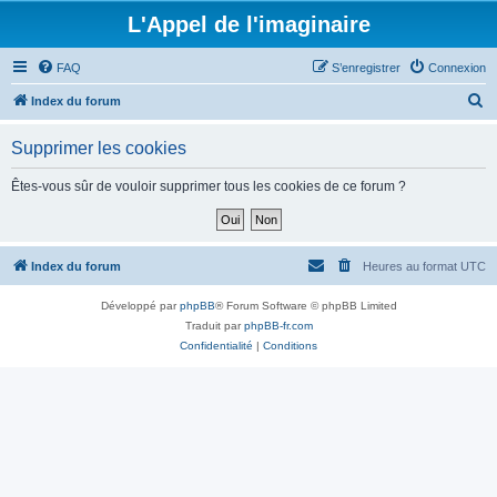
L'Appel de l'imaginaire
FAQ
S’enregistrer
Connexion
R
Index du forum
e
Supprimer les cookies
c
h
Êtes-vous sûr de vouloir supprimer tous les cookies de ce forum ?
e
r
c
Index du forum
Heures au format
UTC
h
Développé par
phpBB
® Forum Software © phpBB Limited
e
Traduit par
phpBB-fr.com
r
Confidentialité
|
Conditions