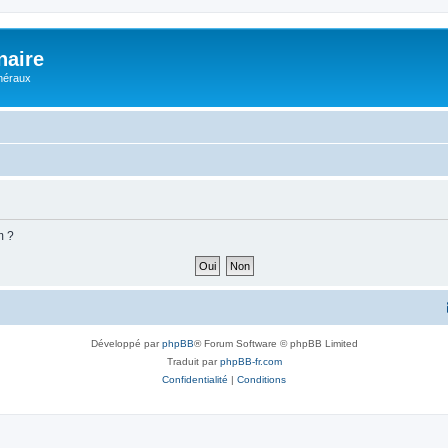
naire
énéraux
m ?
Développé par
phpBB
® Forum Software © phpBB Limited
Traduit par
phpBB-fr.com
Confidentialité
|
Conditions