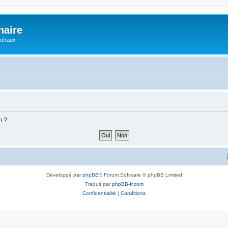
naire
énéraux
m ?
Développé par
phpBB
® Forum Software © phpBB Limited
Traduit par
phpBB-fr.com
Confidentialité
|
Conditions