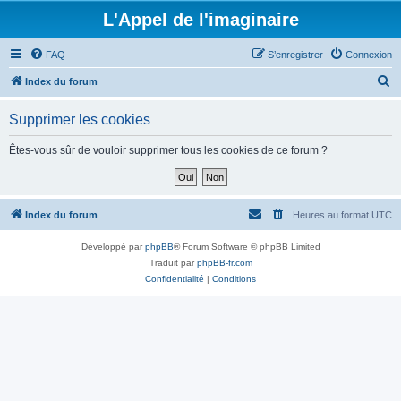
L'Appel de l'imaginaire
FAQ
S’enregistrer
Connexion
R
Index du forum
e
Supprimer les cookies
c
h
Êtes-vous sûr de vouloir supprimer tous les cookies de ce forum ?
e
r
c
Index du forum
Heures au format
UTC
h
Développé par
phpBB
® Forum Software © phpBB Limited
e
Traduit par
phpBB-fr.com
r
Confidentialité
|
Conditions