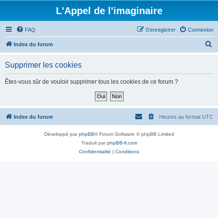
L'Appel de l'imaginaire
FAQ
S’enregistrer
Connexion
R
Index du forum
e
Supprimer les cookies
c
h
Êtes-vous sûr de vouloir supprimer tous les cookies de ce forum ?
e
r
c
Index du forum
Heures au format
UTC
h
Développé par
phpBB
® Forum Software © phpBB Limited
e
Traduit par
phpBB-fr.com
r
Confidentialité
|
Conditions