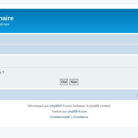
naire
énéraux
m ?
Développé par
phpBB
® Forum Software © phpBB Limited
Traduit par
phpBB-fr.com
Confidentialité
|
Conditions