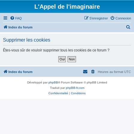
L'Appel de l'imaginaire
FAQ
S’enregistrer
Connexion
R
Index du forum
e
Supprimer les cookies
c
h
Êtes-vous sûr de vouloir supprimer tous les cookies de ce forum ?
e
r
c
Index du forum
Heures au format
UTC
h
Développé par
phpBB
® Forum Software © phpBB Limited
e
Traduit par
phpBB-fr.com
r
Confidentialité
|
Conditions