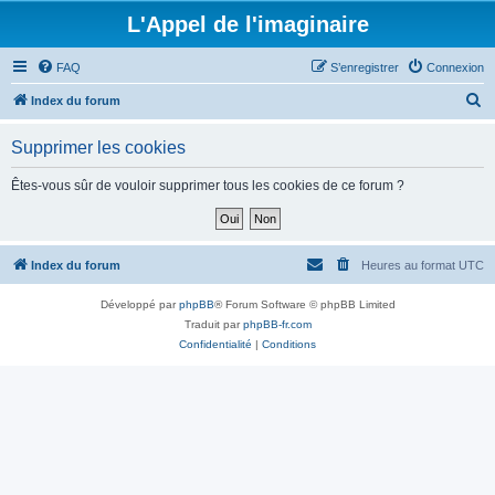
L'Appel de l'imaginaire
FAQ
S’enregistrer
Connexion
R
Index du forum
e
Supprimer les cookies
c
h
Êtes-vous sûr de vouloir supprimer tous les cookies de ce forum ?
e
r
c
Index du forum
Heures au format
UTC
h
Développé par
phpBB
® Forum Software © phpBB Limited
e
Traduit par
phpBB-fr.com
r
Confidentialité
|
Conditions