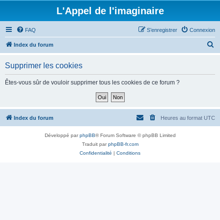
L'Appel de l'imaginaire
FAQ
S’enregistrer
Connexion
R
Index du forum
e
Supprimer les cookies
c
h
Êtes-vous sûr de vouloir supprimer tous les cookies de ce forum ?
e
r
c
Index du forum
Heures au format
UTC
h
Développé par
phpBB
® Forum Software © phpBB Limited
e
Traduit par
phpBB-fr.com
r
Confidentialité
|
Conditions