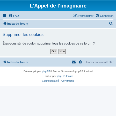
L'Appel de l'imaginaire
FAQ
S’enregistrer
Connexion
R
Index du forum
e
Supprimer les cookies
c
h
Êtes-vous sûr de vouloir supprimer tous les cookies de ce forum ?
e
r
c
Index du forum
Heures au format
UTC
h
Développé par
phpBB
® Forum Software © phpBB Limited
e
Traduit par
phpBB-fr.com
r
Confidentialité
|
Conditions