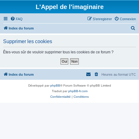
L'Appel de l'imaginaire
FAQ
S’enregistrer
Connexion
R
Index du forum
e
Supprimer les cookies
c
h
Êtes-vous sûr de vouloir supprimer tous les cookies de ce forum ?
e
r
c
Index du forum
Heures au format
UTC
h
Développé par
phpBB
® Forum Software © phpBB Limited
e
Traduit par
phpBB-fr.com
r
Confidentialité
|
Conditions