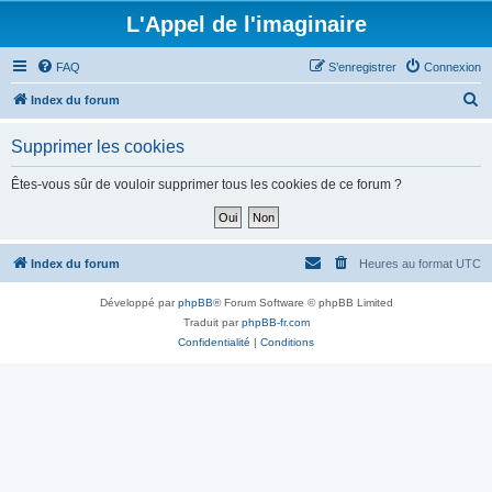
L'Appel de l'imaginaire
FAQ
S’enregistrer
Connexion
R
Index du forum
e
Supprimer les cookies
c
h
Êtes-vous sûr de vouloir supprimer tous les cookies de ce forum ?
e
r
c
Index du forum
Heures au format
UTC
h
Développé par
phpBB
® Forum Software © phpBB Limited
e
Traduit par
phpBB-fr.com
r
Confidentialité
|
Conditions