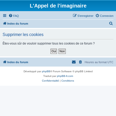
L'Appel de l'imaginaire
FAQ
S’enregistrer
Connexion
R
Index du forum
e
Supprimer les cookies
c
h
Êtes-vous sûr de vouloir supprimer tous les cookies de ce forum ?
e
r
c
Index du forum
Heures au format
UTC
h
Développé par
phpBB
® Forum Software © phpBB Limited
e
Traduit par
phpBB-fr.com
r
Confidentialité
|
Conditions