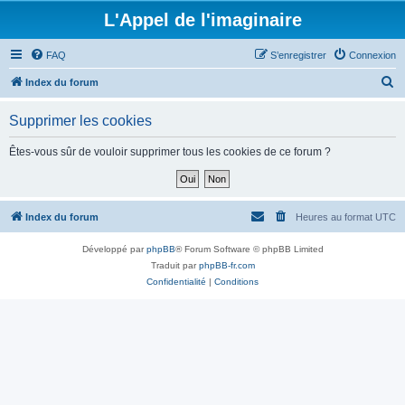
L'Appel de l'imaginaire
FAQ
S’enregistrer
Connexion
R
Index du forum
e
Supprimer les cookies
c
h
Êtes-vous sûr de vouloir supprimer tous les cookies de ce forum ?
e
r
c
Index du forum
Heures au format
UTC
h
Développé par
phpBB
® Forum Software © phpBB Limited
e
Traduit par
phpBB-fr.com
r
Confidentialité
|
Conditions