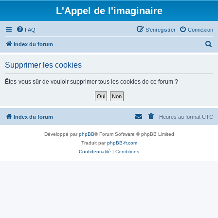
L'Appel de l'imaginaire
FAQ
S’enregistrer
Connexion
R
Index du forum
e
Supprimer les cookies
c
h
Êtes-vous sûr de vouloir supprimer tous les cookies de ce forum ?
e
r
c
Index du forum
Heures au format
UTC
h
Développé par
phpBB
® Forum Software © phpBB Limited
e
Traduit par
phpBB-fr.com
r
Confidentialité
|
Conditions