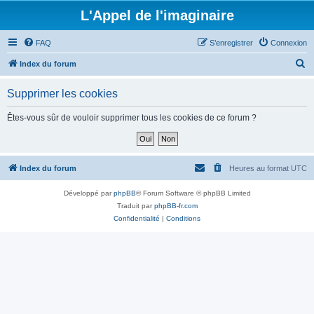
L'Appel de l'imaginaire
FAQ
S’enregistrer
Connexion
R
Index du forum
e
Supprimer les cookies
c
h
Êtes-vous sûr de vouloir supprimer tous les cookies de ce forum ?
e
r
c
Index du forum
Heures au format
UTC
h
Développé par
phpBB
® Forum Software © phpBB Limited
e
Traduit par
phpBB-fr.com
r
Confidentialité
|
Conditions