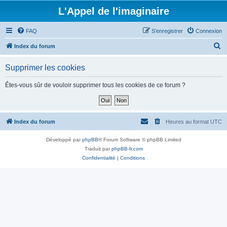
L'Appel de l'imaginaire
FAQ
S’enregistrer
Connexion
R
Index du forum
e
Supprimer les cookies
c
h
Êtes-vous sûr de vouloir supprimer tous les cookies de ce forum ?
e
r
c
Index du forum
Heures au format
UTC
h
Développé par
phpBB
® Forum Software © phpBB Limited
e
Traduit par
phpBB-fr.com
r
Confidentialité
|
Conditions