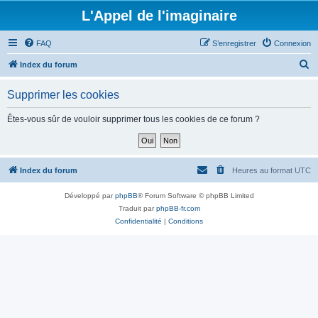
L'Appel de l'imaginaire
FAQ
S’enregistrer
Connexion
R
Index du forum
e
Supprimer les cookies
c
h
Êtes-vous sûr de vouloir supprimer tous les cookies de ce forum ?
e
r
c
Index du forum
Heures au format
UTC
h
Développé par
phpBB
® Forum Software © phpBB Limited
e
Traduit par
phpBB-fr.com
r
Confidentialité
|
Conditions