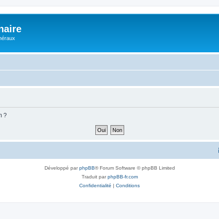
naire
énéraux
m ?
Développé par
phpBB
® Forum Software © phpBB Limited
Traduit par
phpBB-fr.com
Confidentialité
|
Conditions