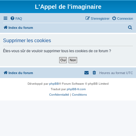
L'Appel de l'imaginaire
FAQ
S’enregistrer
Connexion
R
Index du forum
e
Supprimer les cookies
c
h
Êtes-vous sûr de vouloir supprimer tous les cookies de ce forum ?
e
r
c
Index du forum
Heures au format
UTC
h
Développé par
phpBB
® Forum Software © phpBB Limited
e
Traduit par
phpBB-fr.com
r
Confidentialité
|
Conditions