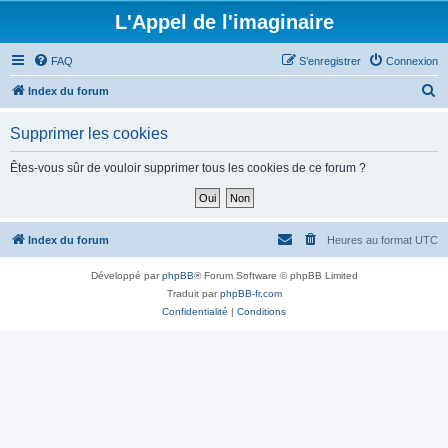
L'Appel de l'imaginaire
FAQ
S’enregistrer
Connexion
R
Index du forum
e
Supprimer les cookies
c
h
Êtes-vous sûr de vouloir supprimer tous les cookies de ce forum ?
e
r
c
Index du forum
Heures au format
UTC
h
Développé par
phpBB
® Forum Software © phpBB Limited
e
Traduit par
phpBB-fr.com
r
Confidentialité
|
Conditions