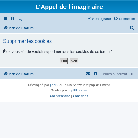
L'Appel de l'imaginaire
FAQ
S’enregistrer
Connexion
R
Index du forum
e
Supprimer les cookies
c
h
Êtes-vous sûr de vouloir supprimer tous les cookies de ce forum ?
e
r
c
Index du forum
Heures au format
UTC
h
Développé par
phpBB
® Forum Software © phpBB Limited
e
Traduit par
phpBB-fr.com
r
Confidentialité
|
Conditions