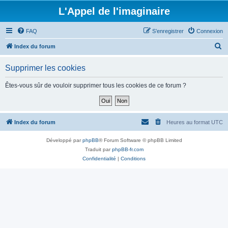
L'Appel de l'imaginaire
FAQ
S’enregistrer
Connexion
R
Index du forum
e
Supprimer les cookies
c
h
Êtes-vous sûr de vouloir supprimer tous les cookies de ce forum ?
e
r
c
Index du forum
Heures au format
UTC
h
Développé par
phpBB
® Forum Software © phpBB Limited
e
Traduit par
phpBB-fr.com
r
Confidentialité
|
Conditions