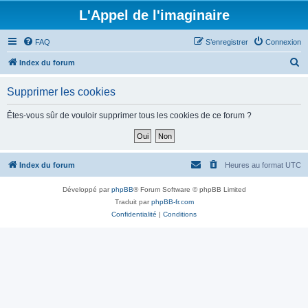
L'Appel de l'imaginaire
FAQ
S’enregistrer
Connexion
R
Index du forum
e
Supprimer les cookies
c
h
Êtes-vous sûr de vouloir supprimer tous les cookies de ce forum ?
e
r
c
Index du forum
Heures au format
UTC
h
Développé par
phpBB
® Forum Software © phpBB Limited
e
Traduit par
phpBB-fr.com
r
Confidentialité
|
Conditions