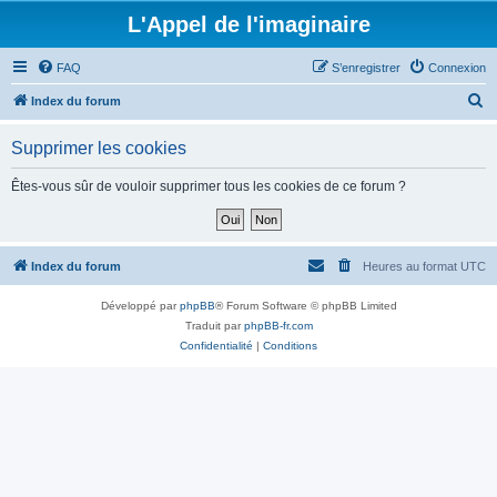
L'Appel de l'imaginaire
FAQ
S’enregistrer
Connexion
R
Index du forum
e
Supprimer les cookies
c
h
Êtes-vous sûr de vouloir supprimer tous les cookies de ce forum ?
e
r
c
Index du forum
Heures au format
UTC
h
Développé par
phpBB
® Forum Software © phpBB Limited
e
Traduit par
phpBB-fr.com
r
Confidentialité
|
Conditions