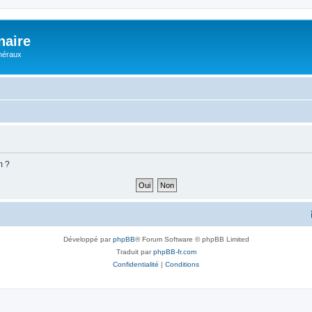
naire
énéraux
m ?
Développé par
phpBB
® Forum Software © phpBB Limited
Traduit par
phpBB-fr.com
Confidentialité
|
Conditions