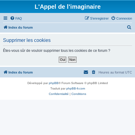
L'Appel de l'imaginaire
FAQ
S’enregistrer
Connexion
R
Index du forum
e
Supprimer les cookies
c
h
Êtes-vous sûr de vouloir supprimer tous les cookies de ce forum ?
e
r
c
Index du forum
Heures au format
UTC
h
Développé par
phpBB
® Forum Software © phpBB Limited
e
Traduit par
phpBB-fr.com
r
Confidentialité
|
Conditions