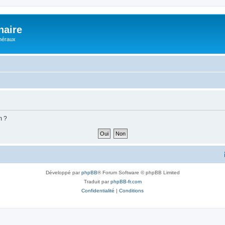
naire
énéraux
m ?
Développé par
phpBB
® Forum Software © phpBB Limited
Traduit par
phpBB-fr.com
Confidentialité
|
Conditions