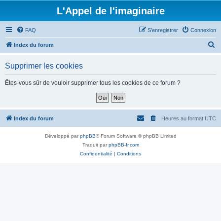
L'Appel de l'imaginaire
FAQ
S’enregistrer
Connexion
R
Index du forum
e
Supprimer les cookies
c
h
Êtes-vous sûr de vouloir supprimer tous les cookies de ce forum ?
e
r
c
Index du forum
Heures au format
UTC
h
Développé par
phpBB
® Forum Software © phpBB Limited
e
Traduit par
phpBB-fr.com
r
Confidentialité
|
Conditions