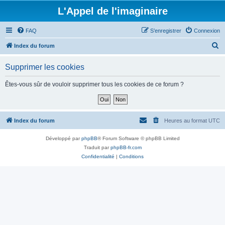
L'Appel de l'imaginaire
FAQ
S’enregistrer
Connexion
R
Index du forum
e
Supprimer les cookies
c
h
Êtes-vous sûr de vouloir supprimer tous les cookies de ce forum ?
e
r
c
Index du forum
Heures au format
UTC
h
Développé par
phpBB
® Forum Software © phpBB Limited
e
Traduit par
phpBB-fr.com
r
Confidentialité
|
Conditions