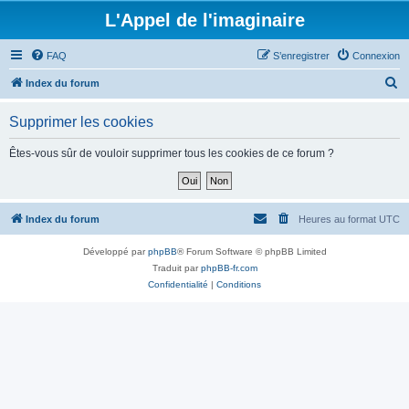
L'Appel de l'imaginaire
FAQ
S’enregistrer
Connexion
R
Index du forum
e
Supprimer les cookies
c
h
Êtes-vous sûr de vouloir supprimer tous les cookies de ce forum ?
e
r
c
Index du forum
Heures au format
UTC
h
Développé par
phpBB
® Forum Software © phpBB Limited
e
Traduit par
phpBB-fr.com
r
Confidentialité
|
Conditions