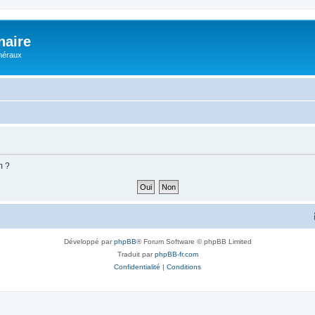
naire
énéraux
m ?
Développé par
phpBB
® Forum Software © phpBB Limited
Traduit par
phpBB-fr.com
Confidentialité
|
Conditions