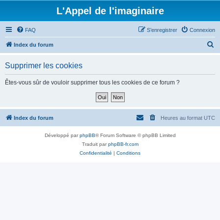
L'Appel de l'imaginaire
FAQ
S’enregistrer
Connexion
R
Index du forum
e
Supprimer les cookies
c
h
Êtes-vous sûr de vouloir supprimer tous les cookies de ce forum ?
e
r
c
Index du forum
Heures au format
UTC
h
Développé par
phpBB
® Forum Software © phpBB Limited
e
Traduit par
phpBB-fr.com
r
Confidentialité
|
Conditions