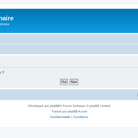
naire
énéraux
m ?
Développé par
phpBB
® Forum Software © phpBB Limited
Traduit par
phpBB-fr.com
Confidentialité
|
Conditions