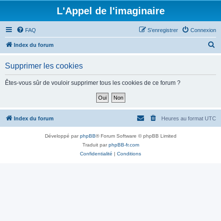
L'Appel de l'imaginaire
FAQ
S’enregistrer
Connexion
R
Index du forum
e
Supprimer les cookies
c
h
Êtes-vous sûr de vouloir supprimer tous les cookies de ce forum ?
e
r
c
Index du forum
Heures au format
UTC
h
Développé par
phpBB
® Forum Software © phpBB Limited
e
Traduit par
phpBB-fr.com
r
Confidentialité
|
Conditions