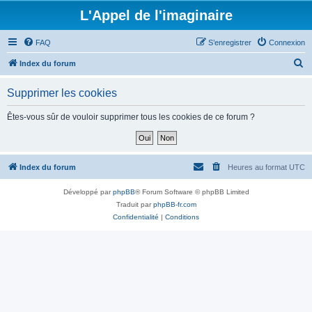
L'Appel de l'imaginaire
FAQ
S’enregistrer
Connexion
R
Index du forum
e
Supprimer les cookies
c
h
Êtes-vous sûr de vouloir supprimer tous les cookies de ce forum ?
e
r
c
Index du forum
Heures au format
UTC
h
Développé par
phpBB
® Forum Software © phpBB Limited
e
Traduit par
phpBB-fr.com
r
Confidentialité
|
Conditions