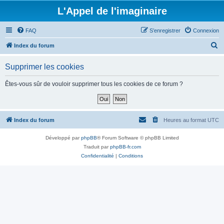
L'Appel de l'imaginaire
FAQ
S’enregistrer
Connexion
R
Index du forum
e
Supprimer les cookies
c
h
Êtes-vous sûr de vouloir supprimer tous les cookies de ce forum ?
e
r
c
Index du forum
Heures au format
UTC
h
Développé par
phpBB
® Forum Software © phpBB Limited
e
Traduit par
phpBB-fr.com
r
Confidentialité
|
Conditions