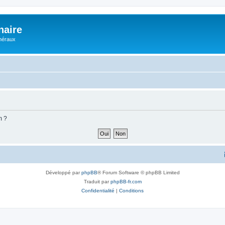
naire
énéraux
m ?
Développé par
phpBB
® Forum Software © phpBB Limited
Traduit par
phpBB-fr.com
Confidentialité
|
Conditions