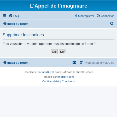
L'Appel de l'imaginaire
FAQ
S’enregistrer
Connexion
R
Index du forum
e
Supprimer les cookies
c
h
Êtes-vous sûr de vouloir supprimer tous les cookies de ce forum ?
e
r
c
Index du forum
Heures au format
UTC
h
Développé par
phpBB
® Forum Software © phpBB Limited
e
Traduit par
phpBB-fr.com
r
Confidentialité
|
Conditions