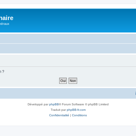
naire
énéraux
m ?
Développé par
phpBB
® Forum Software © phpBB Limited
Traduit par
phpBB-fr.com
Confidentialité
|
Conditions