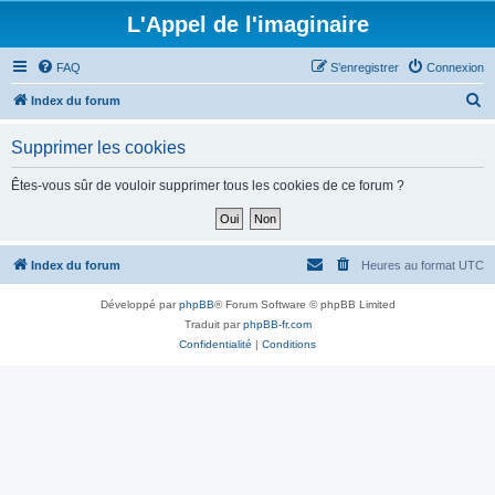
L'Appel de l'imaginaire
FAQ
S’enregistrer
Connexion
R
Index du forum
e
Supprimer les cookies
c
h
Êtes-vous sûr de vouloir supprimer tous les cookies de ce forum ?
e
r
c
Index du forum
Heures au format
UTC
h
Développé par
phpBB
® Forum Software © phpBB Limited
e
Traduit par
phpBB-fr.com
r
Confidentialité
|
Conditions