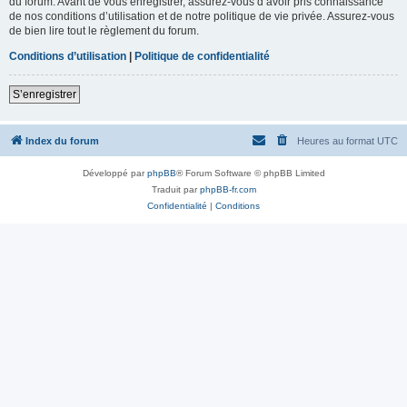
du forum. Avant de vous enregistrer, assurez-vous d’avoir pris connaissance
de nos conditions d’utilisation et de notre politique de vie privée. Assurez-vous
de bien lire tout le règlement du forum.
Conditions d’utilisation
|
Politique de confidentialité
S’enregistrer
Index du forum
Heures au format
UTC
Développé par
phpBB
® Forum Software © phpBB Limited
Traduit par
phpBB-fr.com
Confidentialité
|
Conditions