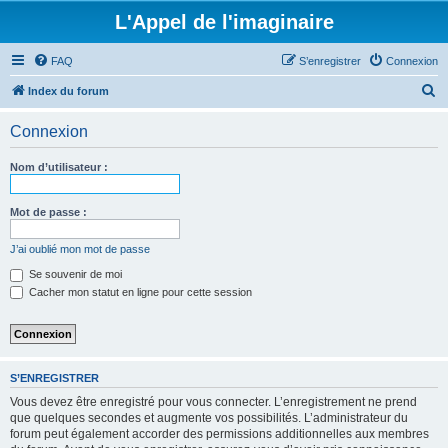
L'Appel de l'imaginaire
FAQ
S’enregistrer
Connexion
R
Index du forum
e
Connexion
c
h
Nom d’utilisateur :
e
r
Mot de passe :
c
J’ai oublié mon mot de passe
h
Se souvenir de moi
e
Cacher mon statut en ligne pour cette session
r
S’ENREGISTRER
Vous devez être enregistré pour vous connecter. L’enregistrement ne prend
que quelques secondes et augmente vos possibilités. L’administrateur du
forum peut également accorder des permissions additionnelles aux membres