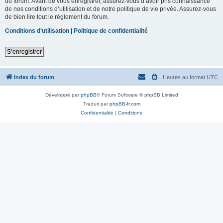
du forum. Avant de vous enregistrer, assurez-vous d’avoir pris connaissance
de nos conditions d’utilisation et de notre politique de vie privée. Assurez-vous
de bien lire tout le règlement du forum.
Conditions d’utilisation
|
Politique de confidentialité
S’enregistrer
Index du forum
Heures au format
UTC
Développé par
phpBB
® Forum Software © phpBB Limited
Traduit par
phpBB-fr.com
Confidentialité
|
Conditions