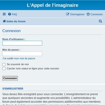
L'Appel de l'imaginaire
FAQ
S’enregistrer
Connexion
R
Index du forum
e
Connexion
c
h
Nom d’utilisateur :
e
r
Mot de passe :
c
J’ai oublié mon mot de passe
h
Se souvenir de moi
e
Cacher mon statut en ligne pour cette session
r
S’ENREGISTRER
Vous devez être enregistré pour vous connecter. L’enregistrement ne prend
que quelques secondes et augmente vos possibilités. L’administrateur du
forum peut également accorder des permissions additionnelles aux membres