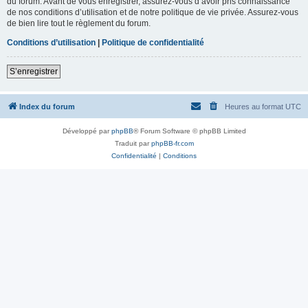
du forum. Avant de vous enregistrer, assurez-vous d’avoir pris connaissance
de nos conditions d’utilisation et de notre politique de vie privée. Assurez-vous
de bien lire tout le règlement du forum.
Conditions d’utilisation
|
Politique de confidentialité
S’enregistrer
Index du forum
Heures au format
UTC
Développé par
phpBB
® Forum Software © phpBB Limited
Traduit par
phpBB-fr.com
Confidentialité
|
Conditions