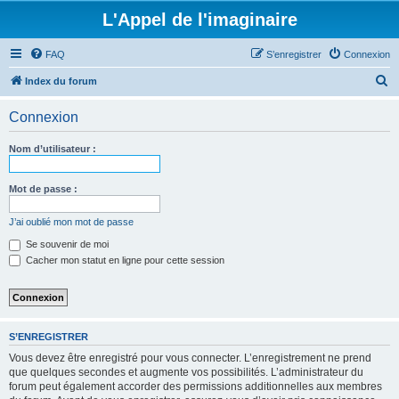
L'Appel de l'imaginaire
FAQ
S’enregistrer
Connexion
R
Index du forum
e
Connexion
c
h
Nom d’utilisateur :
e
r
Mot de passe :
c
J’ai oublié mon mot de passe
h
Se souvenir de moi
e
Cacher mon statut en ligne pour cette session
r
S’ENREGISTRER
Vous devez être enregistré pour vous connecter. L’enregistrement ne prend
que quelques secondes et augmente vos possibilités. L’administrateur du
forum peut également accorder des permissions additionnelles aux membres