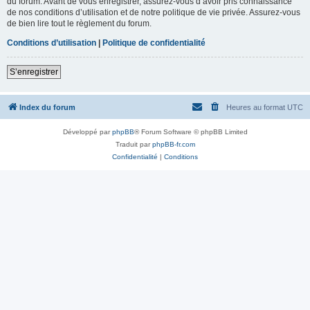
du forum. Avant de vous enregistrer, assurez-vous d’avoir pris connaissance
de nos conditions d’utilisation et de notre politique de vie privée. Assurez-vous
de bien lire tout le règlement du forum.
Conditions d’utilisation
|
Politique de confidentialité
S’enregistrer
Index du forum
Heures au format
UTC
Développé par
phpBB
® Forum Software © phpBB Limited
Traduit par
phpBB-fr.com
Confidentialité
|
Conditions